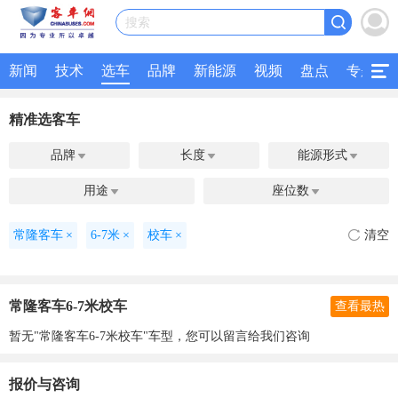
搜索
新闻
技术
选车
品牌
新能源
视频
盘点
专题
精准选客车
品牌
长度
能源形式



用途
座位数


常隆客车
×
6-7米
×
校车
×
清空
常隆客车6-7米校车
查看最热
暂无"常隆客车6-7米校车"车型，您可以留言给我们咨询
报价与咨询