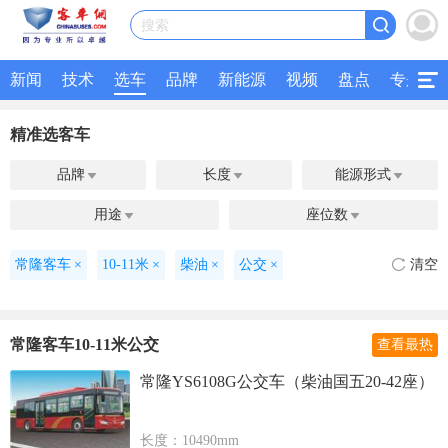
搜索
新闻
技术
选车
品牌
新能源
视频
盘点
专题
精准选客车
品牌
长度
能源形式



用途
座位数


常隆客车
×
10-11米
×
柴油
×
公交
×
清空
常隆客车10-11米公交
查看最热
常隆YS6108G公交车（柴油国五20-42座）
长度：10490mm