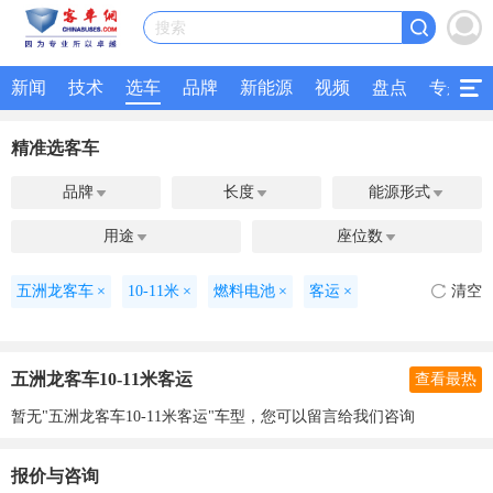
搜索
新闻
技术
选车
品牌
新能源
视频
盘点
专题
精准选客车
品牌
长度
能源形式



用途
座位数


五洲龙客车
×
10-11米
×
燃料电池
×
客运
×
清空
五洲龙客车10-11米客运
查看最热
暂无"五洲龙客车10-11米客运"车型，您可以留言给我们咨询
报价与咨询