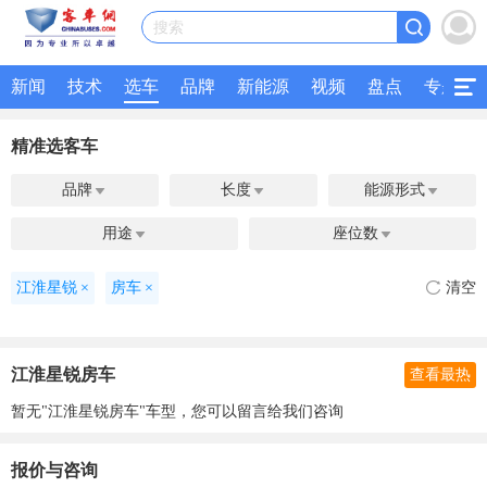
搜索
新闻
技术
选车
品牌
新能源
视频
盘点
专题
精准选客车
品牌
长度
能源形式



用途
座位数


江淮星锐
×
房车
×
清空
江淮星锐房车
查看最热
暂无"江淮星锐房车"车型，您可以留言给我们咨询
报价与咨询