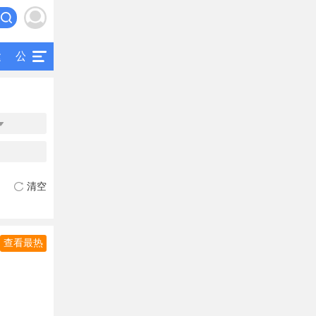
运
公交
研究
公共交通
二手客车

清空
查看最热