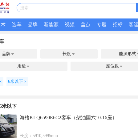
搜索
技术
选车
品牌
新能源
视频
盘点
专题
招标
客
车
品牌
长度
能源形式


用途
座位数


×
6米以下
×
6米以下
海格KLQ6590E6C2客车（柴油国六10-16座）
长度：5910,5995mm