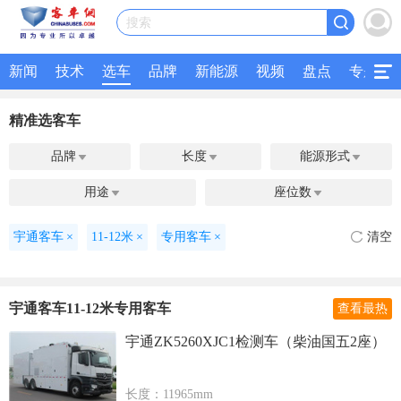
搜索
新闻
技术
选车
品牌
新能源
视频
盘点
专题
精准选客车
品牌
长度
能源形式



用途
座位数


宇通客车
×
11-12米
×
专用客车
×
清空
宇通客车11-12米专用客车
查看最热
宇通ZK5260XJC1检测车（柴油国五2座）
长度：11965mm