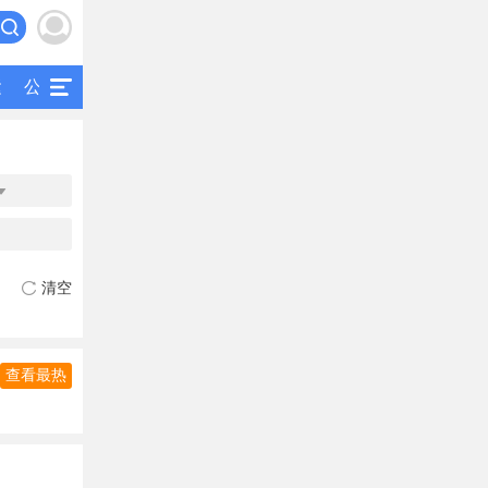
运
公交
研究
公共交通
二手客车

清空
查看最热