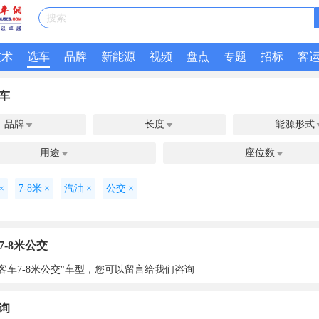
搜索
技术
选车
品牌
新能源
视频
盘点
专题
招标
客
车
品牌
长度
能源形式


用途
座位数


×
7-8米
×
汽油
×
公交
×
7-8米公交
客车7-8米公交"车型，您可以留言给我们咨询
询