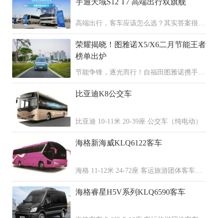
宇通天域S12 T7 高端出行双旗舰
高端出行，客车应该怎么选？其实答案很简
单，天域S12+宇通T7双旗舰，配置拉满、
荣耀揭晓！图雅诺X5/X6二月节能王者
各擅其长，覆盖了高端旅游、公商务接待还
有高端通勤这三大高品质的出行场景。
榜单出炉
节能争锋，逐光而行！自福田图雅诺携手全
国30家经销商共同发起图雅诺X5、X6区域
比亚迪K8公交车
节能挑战赛以来，赛事热度持续攀升，吸引
了全国多地车主踊跃参与，用每一段行程诠
释节能实力，用精准数据演绎“每一公里都
比亚迪 10-11米 20-39座 公交车（纯电动）
是利润”的核心价值。
海格新海威KLQ6122客车
海格 11-12米 24-72座 客运旅游团体客车
（柴油 天然气 混合动力）
海格睿星H5V系列KLQ6590客车