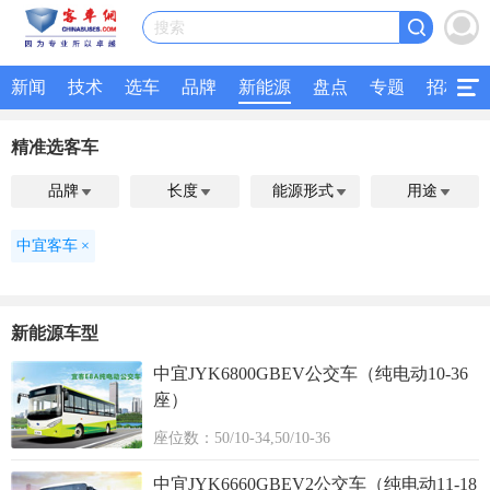
搜索
新闻
技术
选车
品牌
新能源
盘点
专题
招标
精准选客车
品牌
长度
能源形式
用途




中宜客车
×
新能源车型
中宜JYK6800GBEV公交车（纯电动10-36
座）
座位数：50/10-34,50/10-36
中宜JYK6660GBEV2公交车（纯电动11-18