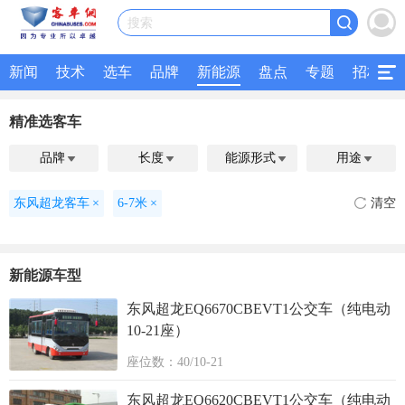
搜索
新闻
技术
选车
品牌
新能源
盘点
专题
招标
精准选客车
品牌
长度
能源形式
用途




东风超龙客车
×
6-7米
×
清空
新能源车型
东风超龙EQ6670CBEVT1公交车（纯电动
10-21座）
座位数：40/10-21
东风超龙EQ6620CBEVT1公交车（纯电动