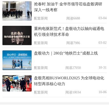
抢春时 加油干 金华市领导莅临盘毂调研
深入一线考察
03-04
配套新闻
阅读6688
重构电驱新范式！盘毂动力以轴向磁通电
机引领全球技术革命
03-02
配套新闻
阅读7986
盘毂动力｜280台“地铁巴士”成都上线
10-31
配套新闻
阅读27050
盘毂亮相BUSWORLD2025 为全球电动化
转型再添核心动力
10-06
配套新闻
阅读10034