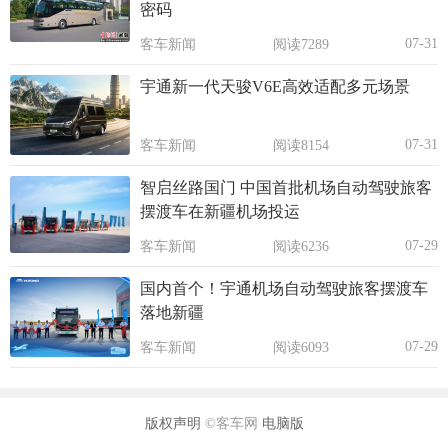
密码
07-31
客车新闻
阅读7289
宇通新一代天骏V6E高效适配多元场景
07-31
客车新闻
阅读8154
智启丝路国门 中国首批机场自动驾驶旅客
摆渡车在新疆机场投运
07-29
客车新闻
阅读6236
国内首个！宇通机场自动驾驶旅客摆渡车
落地新疆
07-29
客车新闻
阅读6093
版权声明
©客车网
电脑版