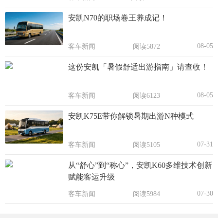
安凯N70的职场卷王养成记！
08-05
客车新闻
阅读5872
这份安凯「暑假舒适出游指南」请查收！
08-05
客车新闻
阅读6123
安凯K75E带你解锁暑期出游N种模式
07-31
客车新闻
阅读5105
从“舒心”到“称心”，安凯K60多维技术创新
赋能客运升级
07-30
客车新闻
阅读5984