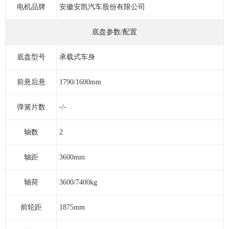
电机品牌
安徽安凯汽车股份有限公司
底盘参数/配置
底盘型号
承载式车身
前悬后悬
1790/1600mm
弹簧片数
-/-
轴数
2
轴距
3600mm
轴荷
3600/7400kg
前轮距
1875mm