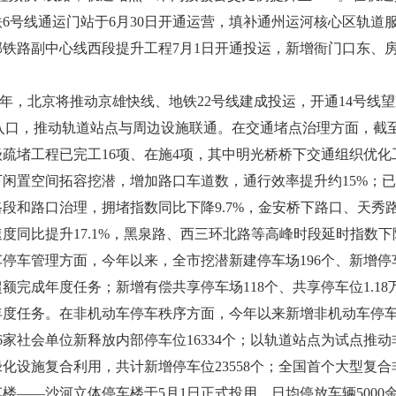
6号线通运门站于6月30日开通运营，填补通州运河核心区轨道
郊铁路副中心线西段提升工程7月1日开通投运，新增衙门口东、房
，北京将推动京雄快线、地铁22号线建成投运，开通14号线望
出入口，推动轨道站点与周边设施联通。在交通堵点治理方面，截
级疏堵工程已完工16项、在施4项，其中明光桥桥下交通组织优化
闲置空间拓容挖潜，增加路口车道数，通行效率提升约15%；已
段和路口治理，拥堵指数同比下降9.7%，金安桥下路口、天秀
度同比提升17.1%，黑泉路、西三环北路等高峰时段延时指数下降
停车管理方面，今年以来，全市挖潜新建停车场196个、新增停车位
额完成年度任务；新增有偿共享停车场118个、共享停车位1.18
度任务。在非机动车停车秩序方面，今年以来新增非机动车停车位
6家社会单位新释放内部停车位16334个；以轨道站点为试点推
化设施复合利用，共计新增停车位23558个；全国首个大型复合
楼——沙河立体停车楼于5月1日正式投用，日均停放车辆5000