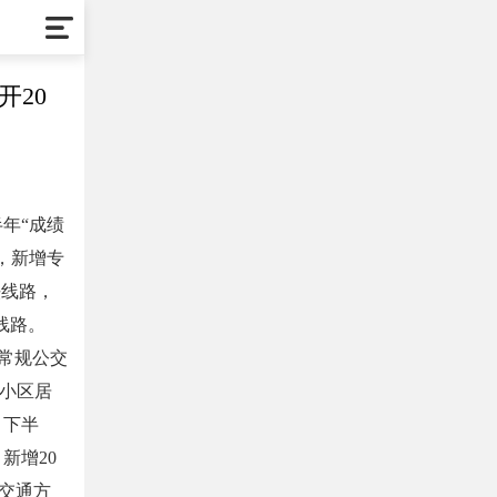
开20
半年“成绩
，新增专
铁线路，
线路。
常规公交
个小区居
。下半
新增20
道交通方