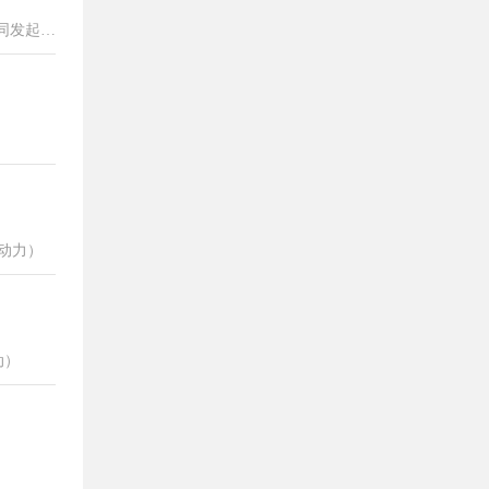
同发起图
引了全国
据演
合动力）
动）