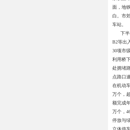
面，地铁
白。市
车站。
下半年
B2等
30项市
利用桥下
处拥堵路
点路口速
在机动车
万个，超
额完成年
万个，4
停放与绿
立体停车