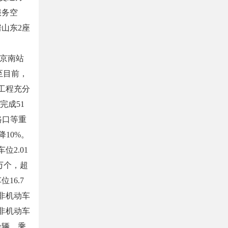
服务空
山东2座
京南站
至目前，
工程充分
完成51
路口等重
10%。
2.01
万个，超
16.7
动非机动车
非机动车
余辆，乘