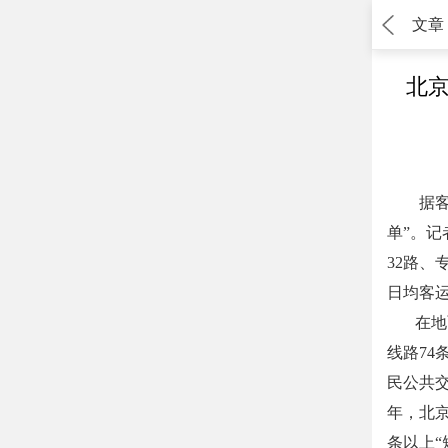
文章
北京
据客
单”。
32路、
日均客运
在地面
线路74
民公共
年，北京
条以上“