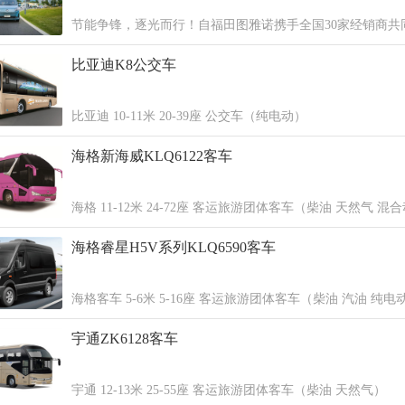
节能争锋，逐光而行！自福田图雅诺携手全国30家经销商共
雅诺X5、X6区域节能挑战赛以来，赛事热度持续攀升，吸
比亚迪K8公交车
多地车主踊跃参与，用每一段行程诠释节能实力，用精准数
绎“每一公里都是利润”的核心价值。
比亚迪 10-11米 20-39座 公交车（纯电动）
海格新海威KLQ6122客车
海格 11-12米 24-72座 客运旅游团体客车（柴油 天然气 混
海格睿星H5V系列KLQ6590客车
海格客车 5-6米 5-16座 客运旅游团体客车（柴油 汽油 纯电
宇通ZK6128客车
宇通 12-13米 25-55座 客运旅游团体客车（柴油 天然气）