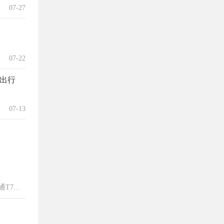
07-27
07-22
出行
07-13
通T7双
还有高端