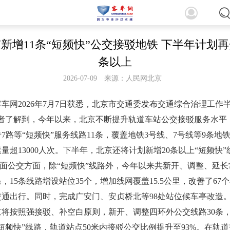
新增11条“短频快”公交接驳地铁 下半年计划再
条以上
2026-07-09
来源：人民网北京
车网2026年7月7日获悉，北京市交通委发布交通综合治理工作
记者了解到，今年以来，北京不断提升轨道车站公交接驳服务水平
专7路等“短频快”服务线路11条，覆盖地铁3号线、7号线等9条地
量超13000人次。下半年，北京还将计划新增20条以上“短频快”
公交方面，除“短频快”线路外，今年以来共新开、调整、延长
条，15条线路增设站位35个，增加线网覆盖15.5公里，改善了67
交通出行。同时，完成广安门、安贞桥北等98处站位候车亭改造
将按照强接驳、补空白原则，新开、调整四环外公交线路30条，
短频快”线路，轨道站点50米内接驳公交比例提升至93%。在轨