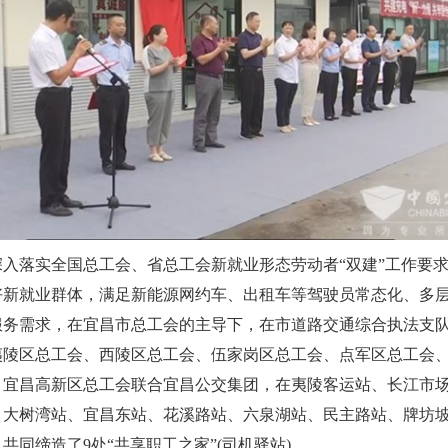
落实全国总工会、省总工会新就业形态劳动者“双建”工作要求
好新就业群体，满足新能源网约车、出租车等驾驶员常态化、多
服务需求，在宜昌市总工会的主导下，在市道路交通综合执法支
夷陵区总工会、西陵区总工会、伍家岗区总工会、点军区总工会
、宜昌高新区总工会联合宜昌公交集团，在夷陵客运站、长江市
、大树湾站、宜昌东站、花溪路站、六泉湖站、民主路站、牌坊坡
共同缔造了9处“共享职工之家”(司机驿站)。