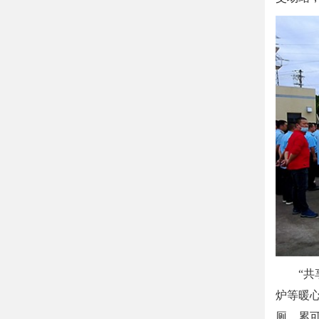
“共享
炉等暖
厕、累可