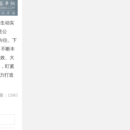
生动实
意公
向往。下
，不断丰
实效、大
延，盯紧
努力打造
量：12065