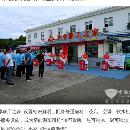
职工之家”设置标识鲜明，配备舒适座椅、茶几、空调、饮水机
心服务设施，成为新能源车司机“冷可取暖、热可纳凉、渴可喝水
歇脚”的“临时小家”和“温馨港湾”。