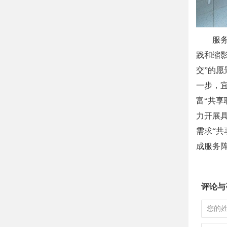
服务一
践和缩影
交”的
一步，
富“共
力开展
需求“共
成服务
评论与