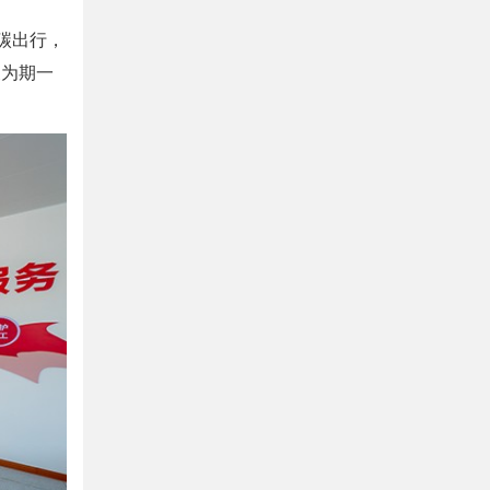
碳出行，
展为期一
。