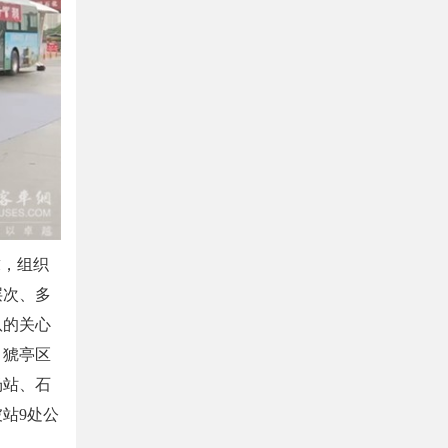
，组织
层次、多
队的关心
、猇亭区
场站、石
站9处公