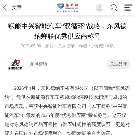
文章
赋能中兴智能汽车“双循环”战略，东风德
纳蝉联优秀供应商称号
2026-05-08
来源：东风德纳
作者：张明敬 谭波
东风德纳
关注品牌
2026年4月，东风德纳车桥有限公司（以下简称“东风德
纳”）凭借在新能源客车车桥领域的深厚技术积淀与卓越的
市场表现，荣获中兴智能汽车有限公司（以下简称“中兴智
能汽车”）颁发的2025年度“优秀供应商”荣誉称号。这不仅
是对东风德纳产品可靠性与供应链韧性的高度认可，更是对
双方在国内外市场深度融合、协同发展的有力佐证。