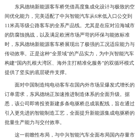
东风德纳新能源客车桥凭借高度集成化设计与极致的空
间优化能力，完美适配了中兴智能汽车从6米低入口公交到
11米高等级公路客车的全系产品线。尤其是在应对沿海城市
的防腐蚀挑战，以及满足欧洲市场严苛的环保与能效标准
时，东风德纳新能源客车桥展现出了极强的工况适应能力与
传动效率。正是这种“全景域”的产品实力，为中兴智能汽车
构建“国内扎根大湾区、海外主打精准化服务”的双循环模式
提供了坚实的底层硬件支撑。
面对中国制造纯电动客车在国内外市场呈爆发式增长的
订单需求，东风德纳正加速推进制造体系的全面升级。据
悉，该公司即将投资新建多条电驱桥总成装配线，旨在通过
引入更先进的智能制造工艺，全面提升新能源集成电驱桥的
批量生产能力与交付效率。
这一前瞻性布局，与中兴智能汽车全面布局国内存量市