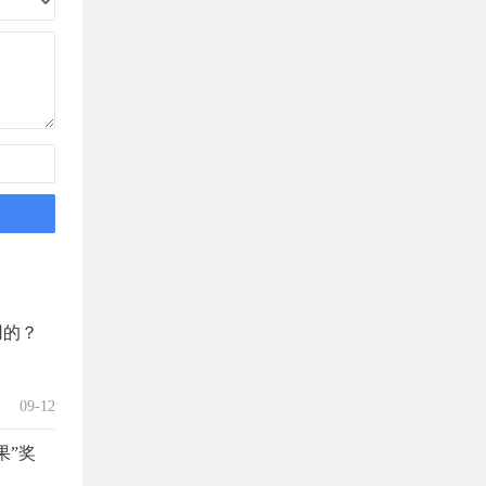
用的？
09-12
果”奖