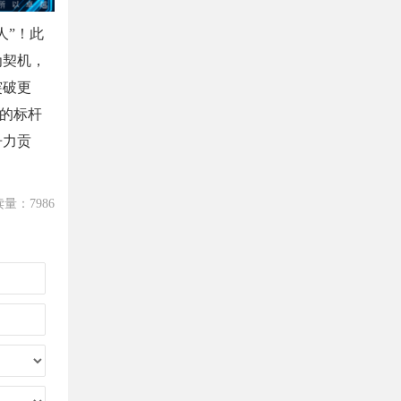
人”！此
为契机，
突破更
”的标杆
争力贡
量：7986