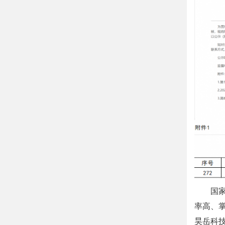
国
率高、
昊岳科