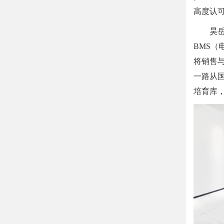
高度认
昊
BMS
将销售
一路从
培育库