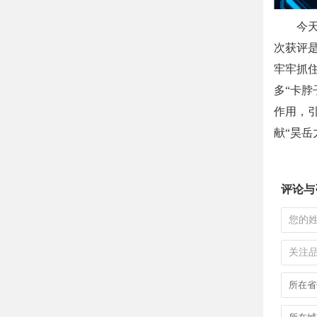
今
次获评
牢牢抓
多“卡脖
作用，
献“昊岳
评论与