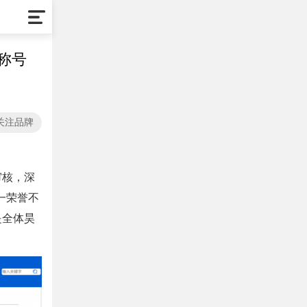
称号
关注品牌
审核，深
一荣誉不
是全体昊