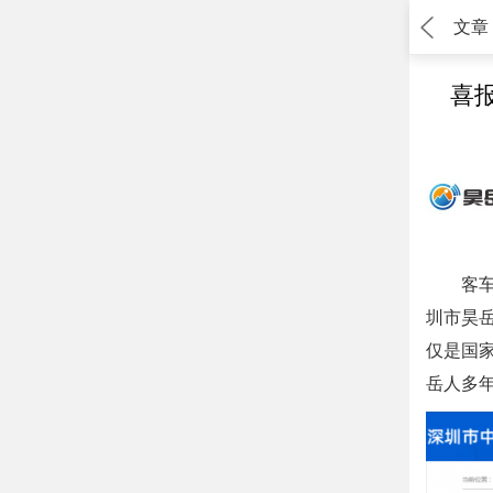
文章
喜
客车
圳市昊岳
仅是国
岳人多