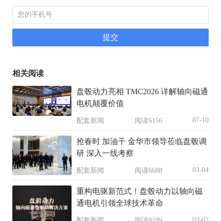
相关阅读
盘毂动力亮相 TMC2026 详解轴向磁通
电机颠覆价值
07-10
配套新闻
阅读6156
抢春时 加油干 金华市领导莅临盘毂调
研 深入一线考察
03-04
配套新闻
阅读6688
重构电驱新范式！盘毂动力以轴向磁
通电机引领全球技术革命
03-02
配套新闻
阅读9199