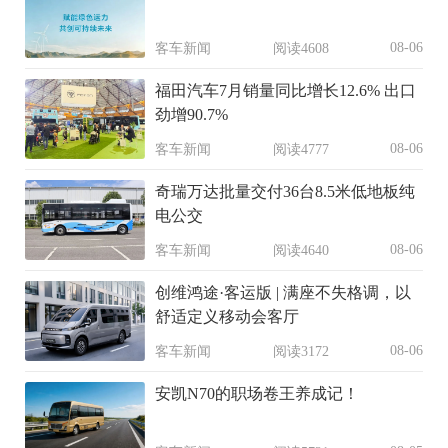
08-06
客车新闻
阅读4608
福田汽车7月销量同比增长12.6% 出口
劲增90.7%
08-06
客车新闻
阅读4777
奇瑞万达批量交付36台8.5米低地板纯
电公交
08-06
客车新闻
阅读4640
创维鸿途·客运版 | 满座不失格调，以
舒适定义移动会客厅
08-06
客车新闻
阅读3172
安凯N70的职场卷王养成记！