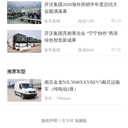
开沃集团2026海外营销半年度总结大
会圆满落幕
07-23
客车新闻
阅读7289
开沃集团亮相青洽会 “宁宁协作”再添
绿色智造新成果
07-21
客车新闻
阅读8040
推荐车型
南京金龙NJL5040XXYBEV5厢式运输
车（纯电动2座）
车长：5960mm
版权声明
©客车网
电脑版