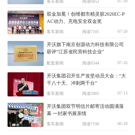
07-30
客车新闻
阅读6852
双金加冕！创维都市精灵获2026EC-P
AC动力、充电安全双金奖
07-20
客车新闻
阅读7105
开沃旗下南京创源动力科技有限公司
获评“江苏省民营科技企业”
07-16
配套新闻
阅读6544
开沃集团召开生产攻坚动员大会：“大
干八十天、冲刺两千台”
07-13
客车新闻
阅读5905
开沃集团双节明信片邮寄活动圆满落
幕 一封家书展亲情
06-18
客车新闻
阅读7190