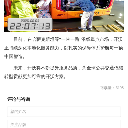
目前，在哈萨克斯坦等“一带一路”沿线重点市场，开沃
正持续深化本地化服务能力，以扎实的保障体系护航每一辆
中国智造。
未来，开沃将不断提升服务品质，为全球公共交通低碳
转型贡献更加可靠的开沃方案。
阅读量：6198
评论与咨询