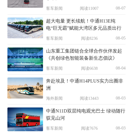
08-07
客车新闻
阅读11007
超大电量 更长续航！中通H13E纯
电“巨无霸”赋能大湾区多元品质出行
08-05
客车新闻
阅读8236
山东重工集团链合全球合作伙伴发起
《共创绿色智能装备新生态倡议》
08-04
客车新闻
阅读6638
奔赴埃及！中通H14PLUS实力出圈非
洲
08-03
海外新闻
阅读13443
中通N11D双层纯电观光巴士 绿动随行
驭见山河
08-03
客车新闻
阅读7676