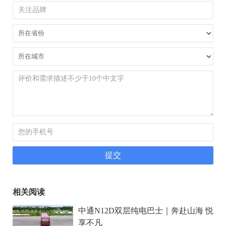
相关阅读
中通N12D双层纯电巴士｜奔赴山海 悦
享不凡