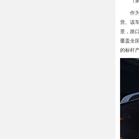
（
作为
营。该
景，路
覆盖全
的标杆