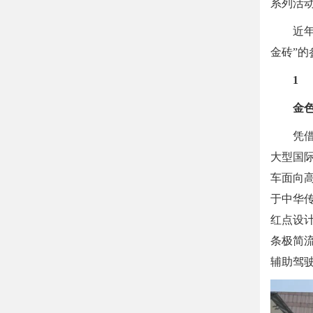
系列活
近
金砖”的
1
金色
凭
大型国
车面向
于中华传
红点设
条极简
辅助驾