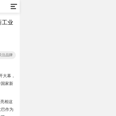
新工业
关注品牌
拉开大幕，
砖国家新
，亮相这
大巴作为