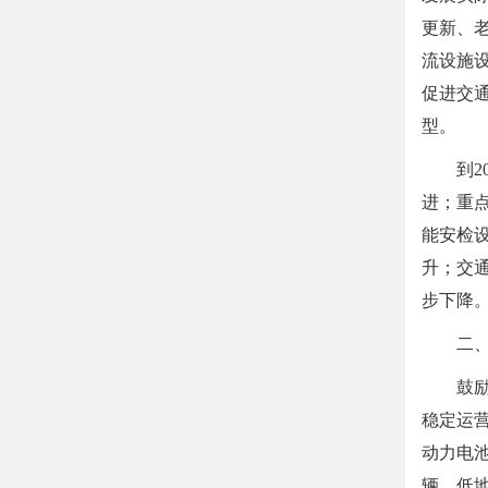
更新、
流设施
促进交
型。
到
进；重
能安检
升；交
步下降
二
鼓
稳定运
动力电
辆、低