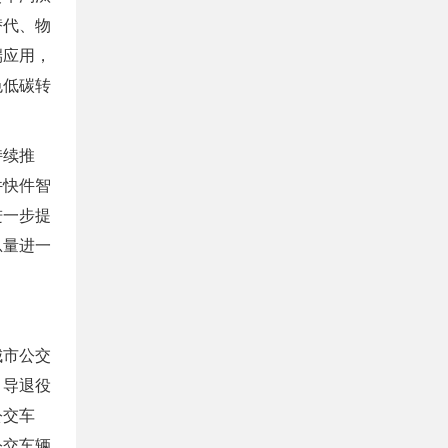
替代、物
端应用，
色低碳转
持续推
件快件智
进一步提
总量进一
城市公交
引导退役
公交车
公交车辆