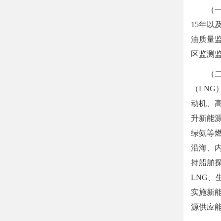
（
15年以
油质量
区监测
（
（LNG
动机、
升新能
绿氨等
沿海、
持船舶
LNG
实施新
源供应