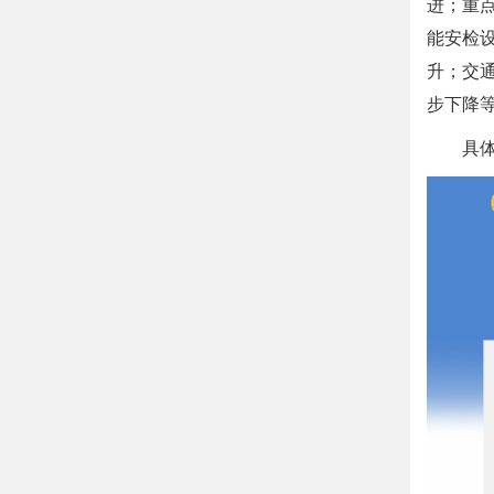
进；重
能安检
升；交
步下降
具