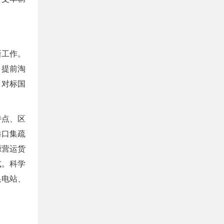
新工作。
，提前淘
，对标国
特点、区
港口集疏
源营运货
式。科学
换电站、