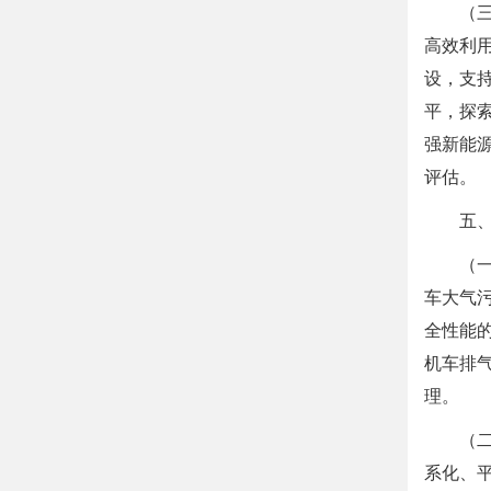
（
高效利
设，支
平，探
强新能
评估。
五
（
车大气
全性能
机车排
理。
（
系化、