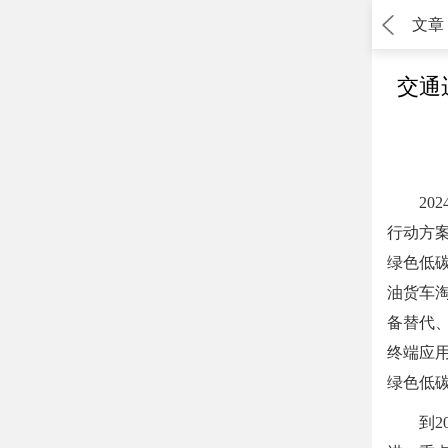
文章
交通
2
行动方
绿色低
油货车
备替代
终端应
绿色低
到