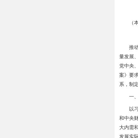
（
推
量发展
党中央
案》要
系，制
一
以
和中央
大内需
发展实