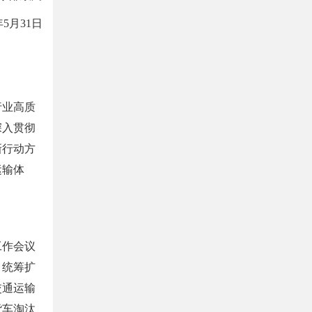
年5月31日
行业高质
深入贯彻
新行动方
运输体
工作会议
，统筹扩
交通运输
货车淘汰