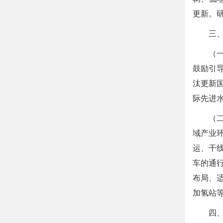
更新。
三
（
鼓励引
汰更新
际先进
（
域产业
运、干
车的通
布局、
加氢站
四