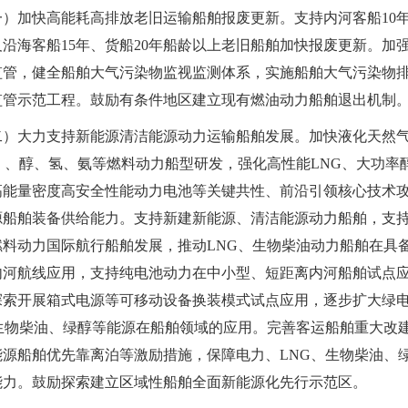
一）加快高能耗高排放老旧运输船舶报废更新。支持内河客船10
及沿海客船15年、货船20年船龄以上老旧船舶加快报废更新。加
监管，健全船舶大气污染物监视监测体系，实施船舶大气污染物
监管示范工程。鼓励有条件地区建立现有燃油动力船舶退出机制
二）大力支持新能源清洁能源动力运输船舶发展。加快液化天然
）、醇、氢、氨等燃料动力船型研发，强化高性能LNG、大功率
高能量密度高安全性能动力电池等关键共性、前沿引领核心技术
源船舶装备供给能力。支持新建新能源、清洁能源动力船舶，支
燃料动力国际航行船舶发展，推动LNG、生物柴油动力船舶在具
内河航线应用，支持纯电池动力在中小型、短距离内河船舶试点
探索开展箱式电源等可移动设备换装模式试点应用，逐步扩大绿
、生物柴油、绿醇等能源在船舶领域的应用。完善客运船舶重大改
能源船舶优先靠离泊等激励措施，保障电力、LNG、生物柴油、
能力。鼓励探索建立区域性船舶全面新能源化先行示范区。