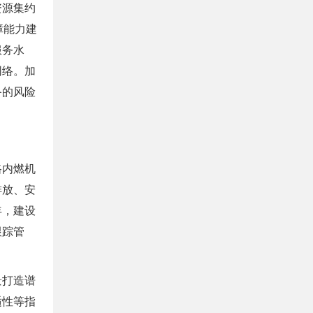
资源集约
障能力建
服务水
网络。加
备的风险
路内燃机
排放、安
年，建设
跟踪管
景打造谱
适性等指