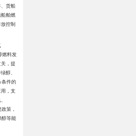
年、货船
强船舶燃
排放控制
。
气
醇燃料发
攻关，提
持绿醇、
备条件的
应用，支
电、
建政策，
绿醇等能