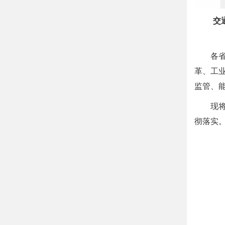
交
各
革、工
监管、
现
彻落实