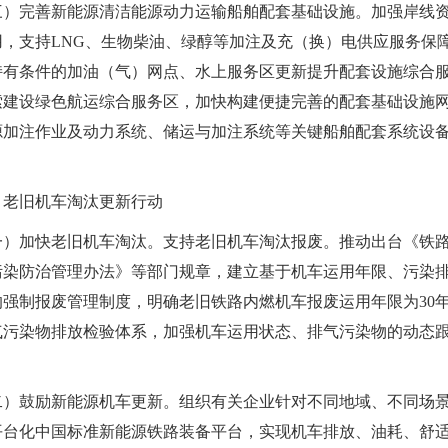
三）完善新能源清洁能源动力运输船舶配套基础设施。加强岸线
用，支持LNG、生物柴油、绿醇等加注及充（换）电供应服务保
持有条件的加油（气）网点、水上服务区更新提升配套设施综合
索建设绿色航运综合服务区，加快构建便捷完善的配套基础设施
源加注作业及动力系统、储运与加注系统等关键船舶配套系统设
、老旧机车淘汰更新行动
一）加快老旧机车淘汰。支持老旧机车淘汰报废。推动出台《铁
污染防治管理办法》等部门规章，建立基于机车运用年限、污染
的强制报废管理制度，明确老旧铁路内燃机车报废运用年限为30
气污染物排放检验体系，加强机车运用状态、排气污染物的动态
二）鼓励新能源机车更新。组织有关企业针对不同地域、不同场
平台化中国标准新能源铁路装备平台，实现机车排放、油耗、舒