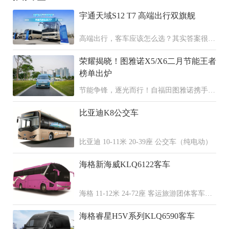
宇通天域S12 T7 高端出行双旗舰
高端出行，客车应该怎么选？其实答案很简
单，天域S12+宇通T7双旗舰，配置拉满、
荣耀揭晓！图雅诺X5/X6二月节能王者
各擅其长，覆盖了高端旅游、公商务接待还
有高端通勤这三大高品质的出行场景。
榜单出炉
节能争锋，逐光而行！自福田图雅诺携手全
国30家经销商共同发起图雅诺X5、X6区域
比亚迪K8公交车
节能挑战赛以来，赛事热度持续攀升，吸引
了全国多地车主踊跃参与，用每一段行程诠
释节能实力，用精准数据演绎“每一公里都
比亚迪 10-11米 20-39座 公交车（纯电动）
是利润”的核心价值。
海格新海威KLQ6122客车
海格 11-12米 24-72座 客运旅游团体客车
（柴油 天然气 混合动力）
海格睿星H5V系列KLQ6590客车