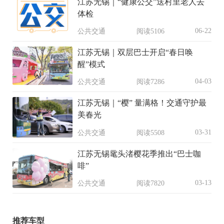
江苏无锡｜“健康公交”送村里老人去
体检
06-22
公共交通
阅读5106
江苏无锡｜双层巴士开启“春日唤
醒”模式
04-03
公共交通
阅读7286
江苏无锡｜“樱” 量满格！交通守护最
美春光
03-31
公共交通
阅读5508
江苏无锡鼋头渚樱花季推出“巴士咖
啡”
03-13
公共交通
阅读7820
推荐车型